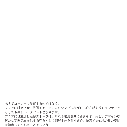
​あえてコーナーに設置するのではなく、
フロアに独立させて設置することによりシンプルながらも存在感を放ちインテリア
としても美しいアクセントとなります。
​フロアに独立させた薪ストーブは、単なる暖房器具に留まらず、美しいデザインや
暖かな雰囲気を提供する存在として部屋全体を引き締め、快適で居心地の良い空間
を演出してくれることでしょう。