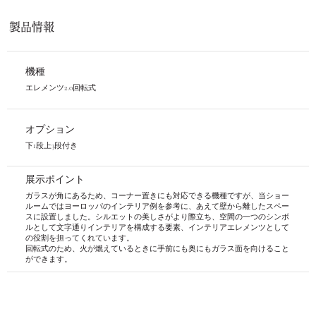
製品情報
​機種
エレメンツ2.0回転式
​オプション
​下1段上3段付き
​展示ポイント
ガラスが角にあるため、コーナー置きにも対応できる機種ですが、当ショー
ルームではヨーロッパのインテリア例を参考に、あえて壁から離したスペー
スに設置しました。シルエットの美しさがより際立ち、空間の一つのシンボ
ルとして文字通りインテリアを構成する要素、インテリアエレメンツとして
の役割を担ってくれています。
回転式のため、火が燃えているときに手前にも奥にもガラス面を向けること
ができます。